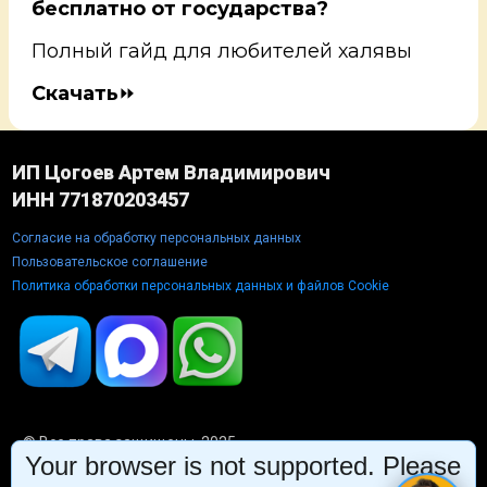
бесплатно от государства?
Полный гайд для любителей халявы
Скачать
⏩
ИП Цогоев Артем Владимирович
ИНН 771870203457
Согласие на обработку персональных данных
Пользовательское соглашение
Политика обработки персональных данных и файлов Cookie
© Все права защищены, 2025
Your browser is not supported. Please
Партнёрская программа